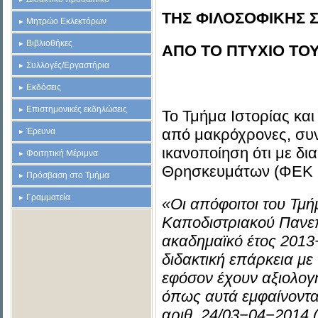
ΤΗΣ ΦΙΛΟΣΟΦΙΚΗΣ 
Μητρώο Εκλεκτόρων
Βιβλιοθήκες
ΑΠΟ ΤΟ ΠΤΥΧΙΟ ΤΟ
Συλλογές/Εργαστήρια
Εκδόσεις
Επιστημονικές εκδηλώσεις
Το Τμήμα Ιστορίας κα
από μακρόχρονες, συν
Έρευνα
ικανοποίηση ότι με δ
Φοιτητική Μέριμνα
Θρησκευμάτων (ΦΕΚ 24
Πρόσβαση στο Τμήμα
Γραμματεία
«
Οι απόφοιτοι του Τμή
Καποδιστριακού Πανεπ
ακαδημαϊκό έτος 2013−
διδακτική επάρκεια με
εφόσον έχουν αξιολογη
όπως αυτά εμφαίνοντα
αριθ. 24/03−04−2014 (