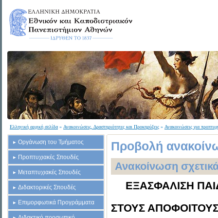
Ελληνική αρχική σελίδα
»
Ανακοινώσεις, Δραστηριότητες και Προκηρύξεις
»
Ανακοινώσεις για προπτυχ
Οργάνωση του Τμήματος
Προβολή ανακοίνω
Προπτυχιακές Σπουδές
Ανακοίνωση σχετικά
Μεταπτυχιακές Σπουδές
ΕΞΑΣΦΑΛΙΣΗ ΠΑΙ
Διδακτορικές Σπουδές
Επιμορφωτικά Προγράμματα
ΣΤΟΥΣ ΑΠΟΦΟΙΤΟΥΣ
Διδακτικό προσωπικό