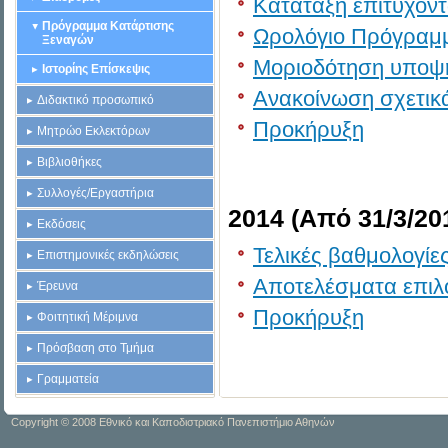
Κατάταξη επιτυχόν
Πρόγραμμα Κατάρτισης
Ωρολόγιο Πρόγραμ
Ξεναγών
Μοριοδότηση υποψ
Ιστορίης Επίσκεψις
Ανακοίνωση σχετικά
Διδακτικό προσωπικό
Προκήρυξη
Μητρώο Εκλεκτόρων
Βιβλιοθήκες
Συλλογές/Εργαστήρια
2014
(Από
31/3/20
Εκδόσεις
Τελικές βαθμολογίε
Επιστημονικές εκδηλώσεις
Αποτελέσματα επι
Έρευνα
Προκήρυξη
Φοιτητική Μέριμνα
Πρόσβαση στο Τμήμα
Γραμματεία
Copyright © 2008 Εθνικό και Καποδιστριακό Πανεπιστήμιο Αθηνών