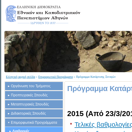
Ελληνική αρχική σελίδα
»
Επιμορφωτικά Προγράμματα
» Πρόγραμμα Κατάρτισης Ξεναγών
Οργάνωση του Τμήματος
Πρόγραμμα Κατάρ
Προπτυχιακές Σπουδές
Μεταπτυχιακές Σπουδές
2015
(Από
23/3/20
Διδακτορικές Σπουδές
Επιμορφωτικά Προγράμματα
Τελικές βαθμολογίε
Διαδρομές