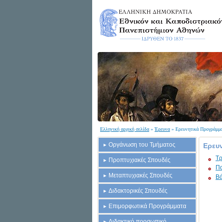
Ελληνική αρχική σελίδα
»
Έρευνα
» Ερευνητικά Προγράμμ
Οργάνωση του Τμήματος
Ερευ
Τρ
Προπτυχιακές Σπουδές
Πα
Μεταπτυχιακές Σπουδές
Βά
Διδακτορικές Σπουδές
Επιμορφωτικά Προγράμματα
Διδακτικό προσωπικό