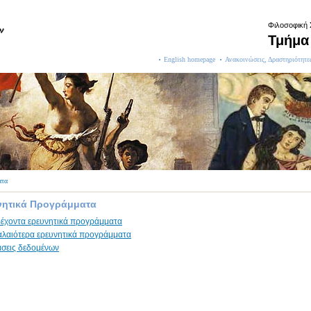
Φιλοσοφική
Τμήμα 
English homepage
Ανακοινώσεις, Δραστηριότητε
ατα
νητικά Προγράμματα
έχοντα ερευνητικά προγράμματα
λαιότερα ερευνητικά προγράμματα
σεις δεδομένων