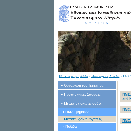
Ελληνική αρχική σελίδα
»
Μεταπτυχιακές Σπουδές
» ΠΜΣ Τ
Οργάνωση του Τμήματος
Προπτυχιακές Σπουδές
ΠΜΣ:
and H
Μεταπτυχιακές Σπουδές
ΠΜΣ: 
ΠΜΣ Τμήματος
Μεταπτυχιακές εργασίες
ΠΜΣ: 
Πυξίδα