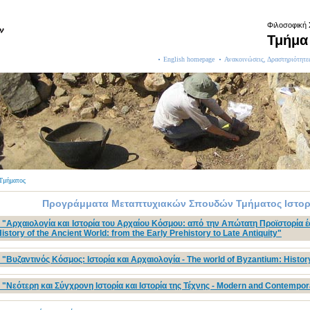
Φιλοσοφική
Τμήμα 
English homepage
Ανακοινώσεις, Δραστηριότητε
μήματος
Προγράμματα Μεταπτυχιακών Σπουδών Τμήματος Ιστορί
 "Αρχαιολογία και Ιστορία του Αρχαίου Κόσμου: από την Απώτατη Προϊστορία 
istory of the Ancient World: from the Early Prehistory to Late Antiquity"
"Βυζαντινός Κόσμος: Ιστορία και Αρχαιολογία - The world of Byzantium: Histo
"Νεότερη και Σύγχρονη Ιστορία και Ιστορία της Τέχνης - Modern and Contempora