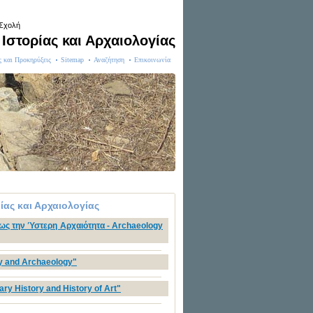
 Σχολή
Ιστορίας και Αρχαιολογίας
ς και Προκηρύξεις
Sitemap
Αναζήτηση
Επικοινωνία
ας και Αρχαιολογίας
έως την Ύστερη Αρχαιότητα - Archaeology
ry and Archaeology"
ry History and History of Art"