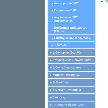
Με
Διατμηματικά ΠΜΣ
Ευρωπαϊκά ΠΜΣ
Αγγλόφωνο ΠΜΣ
Αρχαιολογίας
Παράρτημα Διπλώματος
(ΕCTS)
Επιστημονικές εκδηλώσεις
Έρασμος
Διδακτορικές Σπουδές
Επιμορφωτικά Προγράμματα
Διδακτικό προσωπικό
Μητρώο Εκλεκτόρων
Βιβλιοθήκες
Συλλογές/Εργαστήρια
Εκδόσεις
Επιστημονικές εκδηλώσεις