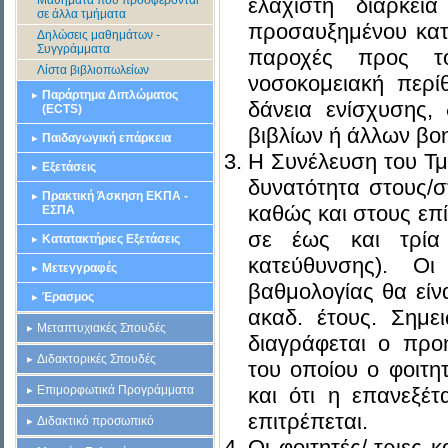
Μαθήματα που προσφέρονται
ελάχιστη διάρκε
σε άλλα τμήματα
προσαυξημένου κατ
Δηλώσεις μαθημάτων -
Συγγράμματα
παροχές προς τους
Λίστα βιβλιοπωλείων
νοσοκομειακή περί
Παράρτημα Διπλώματος
δάνεια ενίσχυσης,
(ECTS)
βιβλίων ή άλλων βοη
Παιδαγωγική επάρκεια
Η
Συνέλευση
του
Τμ
Εξετάσεις
δυνατότητα
στους
/
Πρακτική Άσκηση ΕΚΠΑ -
καθώς
και
στους
ε
π
ί
ΕΣΠΑ
σε
έως
και
τρία
Κατατακτήριες Εξετάσεις
κατεύθυνσης
).
Οι
Μετεγγραφές
βαθμολογίας
θα
είν
Έρασμος
ακαδ
.
έτους
.
Σ
ημει
Μεταπτυχιακές Σπουδές
διαγράφεται
ο
π
ρο
Διδακτορικές Σπουδές
του
ο
π
οίου
ο
φοιτη
Επιμορφωτικά Προγράμματα
και
ότι
η
ε
π
ανεξέτ
ε
π
ιτρέ
π
εται
.
Διδακτικό προσωπικό
O
ι φοιτητές/-τριες 