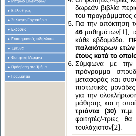
Μητρώο Εκλεκτόρων
δωρεάν βιβλία περ
Βιβλιοθήκες
του προγράμματος 
Συλλογές/Εργαστήρια
Για την απόκτηση τ
Εκδόσεις
[1]
46
μαθημάτων
, 
κάθε εβδομάδα.
ΠΡ
Επιστημονικές εκδηλώσεις
παλαιότερων ετών 
Έρευνα
έτους κατά το οποί
Φοιτητική Μέριμνα
Σύμφωνα με την κ
Πρόσβαση στο Τμήμα
πρόγραμμα σπουδ
Γραμματεία
μεταφοράς και συ
πιστωτικές μονάδες
για την ολοκλήρωσ
μάθησης και η οποί
τριάντα (30)
π.μ
.
φοιτητές/-τριες 
[2]
τουλάχιστον
.