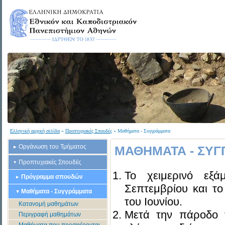
Ελληνική αρχική σελίδα
»
Προπτυχιακές Σπουδές
» Μαθήματα - Συγγράμματα
Οργάνωση του Τμήματος
ΜΑΘΗΜΑΤΑ - ΣΥΓ
Προπτυχιακές Σπουδές
Το χειμερινό εξά
Πρόγραμμα σπουδών
Σεπτεμβρίου και το
Μαθήματα - Συγγράμματα
του Ιουνίου.
Κατανομή μαθημάτων
Μετά την πάροδο 
Περιγραφή μαθημάτων