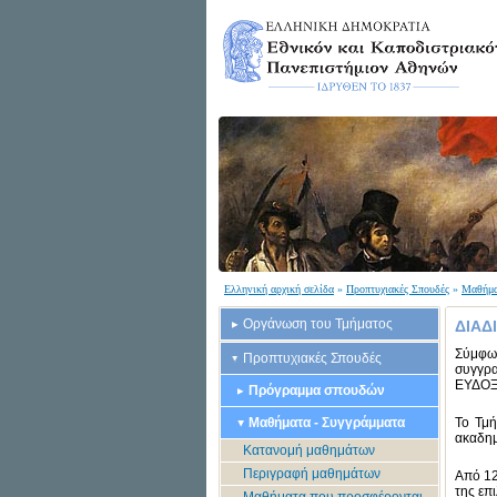
Ελληνική αρχική σελίδα
»
Προπτυχιακές Σπουδές
»
Μαθήμα
Οργάνωση του Τμήματος
ΔΙΑΔ
Σύμφω
Προπτυχιακές Σπουδές
συγγρα
ΕΥΔΟΞ
Πρόγραμμα σπουδών
Μαθήματα - Συγγράμματα
Το Τμή
ακαδημ
Κατανομή μαθημάτων
Περιγραφή μαθημάτων
Από 12
της επ