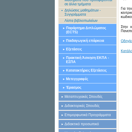
Μαθήματα που προσφέρονται
σε άλλα τμήματα
Για τη
Δηλώσεις μαθημάτων -
κεντρι
Συγγράμματα
κωδικο
Λίστα βιβλιοπωλείων
Στην 
Παράρτημα Διπλώματος
Πανεπι
(ECTS)
Παιδαγωγική επάρκεια
Οδηγί
Εξετάσεις
Κατάλ
Πρακτική Άσκηση ΕΚΠΑ -
ΕΣΠΑ
Κατατακτήριες Εξετάσεις
Μετεγγραφές
Έρασμος
Μεταπτυχιακές Σπουδές
Διδακτορικές Σπουδές
Επιμορφωτικά Προγράμματα
Διδακτικό προσωπικό