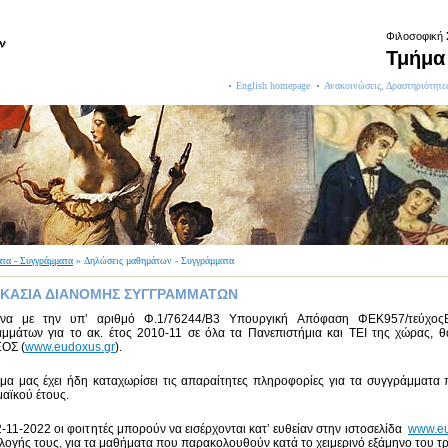
Φιλοσοφική
Τμήμα 
English homepage
Ανακοινώσεις, Δραστηριότητε
τα - Συγγράμματα
» Δηλώσεις μαθημάτων - Συγγράμματα
ΙΚΑΣΙΑ ΔΙΑΝΟΜΗΣ ΣΥΓΓΡΑΜΜΑΤΩΝ
να με την υπʼ αριθμό Φ.1/76244/Β3 Υπουργική Απόφαση ΦΕΚ957/τεύχοςΒ/
μμάτων για το ακ. έτος 2010-11 σε όλα τα Πανεπιστήμια και ΤΕΙ της χώρας, θ
ΟΣ (
www.eudoxus.gr
).
μα μας έχει ήδη καταχωρίσει τις απαραίτητες πληροφορίες για τα συγγράμματα
αϊκού έτους.
-11-2022 οι φοιτητές μπορούν να εισέρχονται κατʼ ευθείαν στην ιστοσελίδα
www.eu
ιλογής τους, για τα μαθήματα που παρακολουθούν κατά το χειμερινό εξάμηνο του τ