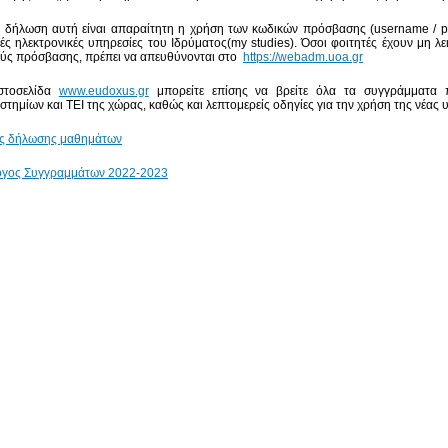
ν δήλωση αυτή είναι απαραίτητη η χρήση των κωδικών πρόσβασης (username / pas
κές ηλεκτρονικές υπηρεσίες του Ιδρύματος(my studies). Όσοι φοιτητές έχουν μη λ
ύς πρόσβασης, πρέπει να απευθύνονται στο
https://webadm.uoa.gr
ιστοσελίδα
www.eudoxus.gr
μπορείτε επίσης να βρείτε όλα τα συγγράμματα
στημίων και ΤΕΙ της χώρας, καθώς και λεπτομερείς οδηγίες για την χρήση της νέας
ες δήλωσης μαθημάτων
ογος Συγγραμμάτων 2022-2023