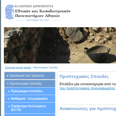
Ελληνική αρχική σελίδα
» Προπτυχιακές Σπουδές
Οργάνωση του Τμήματος
Προπτυχιακές Σπουδές
Προπτυχιακές Σπουδές
Επιλέξτε μία υποκατηγορία από το 
του προπτυχιακού προγράμματος
Πρόγραμμα σπουδών
Μαθήματα - Συγγράμματα
Παράρτημα Διπλώματος
Ανακοινώσεις για προπτυχ
(ECTS)