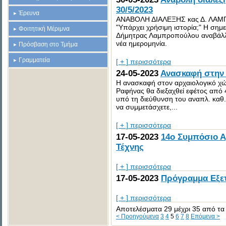
30/5/2023
Έρευνα
ΑΝΑΒΟΛΗ ΔΙΑΛΕΞΗΣ κας Δ. ΛΑΜΠ
"Υπάρχει χρήσιμη ιστορία;" Η σημε
Φοιτητική Μέριμνα
Δήμητρας Λαμπροπούλου αναβάλλε
νέα ημερομηνία.
Πρόσβαση στο Τμήμα
Γραμματεία
[ + ] περισσότερα
24-05-2023
Ανασκαφή στην
Η ανασκαφή στον αρχαιολογικό χ
Ραφήνας θα διεξαχθεί εφέτος από 
υπό τη διεύθυνση του αναπλ. καθ.
να συμμετάσχετε,...
[ + ] περισσότερα
17-05-2023
14ο Συμπόσιο Αρ
Τέχνης
[ + ] περισσότερα
17-05-2023
Πρόγραμμα Εξετ
[ + ] περισσότερα
Αποτελέσματα 29 μέχρι 35 από τα
< Προηγούμενα
3
4
5
6
7
8
Επόμενα >