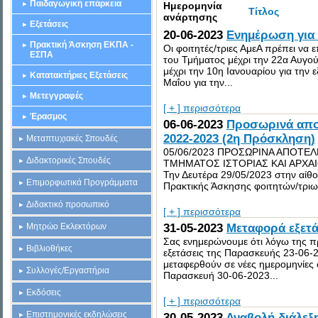
Παιδαγωγική επάρκεια
Ημερομηνία
Τίτλος
ανάρτησης
Εξετάσεις
20-06-2023
Ενημέρωση για 
Πρακτική Άσκηση ΕΚΠΑ -
Oι φοιτητές/τριες ΑμεΑ πρέπει να
ΕΣΠΑ
του Τμήματος μέχρι την 22α Αυγού
μέχρι την 10η Ιανουαρίου για την 
Κατατακτήριες Εξετάσεις
Μαΐου για την...
Μετεγγραφές
[ + ] περισσότερα
Έρασμος
06-06-2023
Προσωρινά απο
2022-2023 (2η Πρόσκληση)
Μεταπτυχιακές Σπουδές
05/06/2023 ΠΡΟΣΩΡΙΝΑ ΑΠΟΤΕ
Διδακτορικές Σπουδές
ΤΜΗΜΑΤΟΣ ΙΣΤΟΡΙΑΣ ΚΑΙ ΑΡΧΑΙ
Την Δευτέρα 29/05/2023 στην αίθ
Επιμορφωτικά Προγράμματα
Πρακτικής Άσκησης φοιτητών/τριων
Διδακτικό προσωπικό
[ + ] περισσότερα
Μητρώο Εκλεκτόρων
31-05-2023
Μεταφορά εξετά
Σας ενημερώνουμε ότι λόγω της π
Βιβλιοθήκες
εξετάσεις της Παρασκευής 23-06-2
μεταφερθούν σε νέες ημερομηνίες
Συλλογές/Εργαστήρια
Παρασκευή 30-06-2023...
Εκδόσεις
[ + ] περισσότερα
Επιστημονικές εκδηλώσεις
30-05-2023
Αναβολή διάλεξ